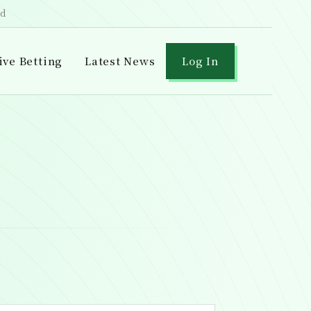
nd
ive Betting
Latest News
Log In